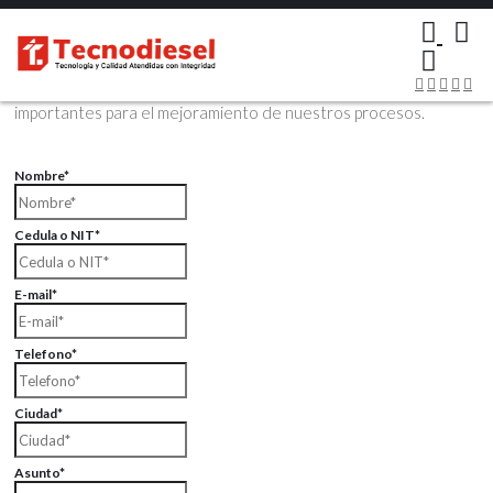
×
Contáctenos Vía Email
Envíenos sus datos con sus comentarios, sus opiniones son muy
importantes para el mejoramiento de nuestros procesos.
Nombre*
Cedula o NIT*
E-mail*
Telefono*
Ciudad*
Asunto*