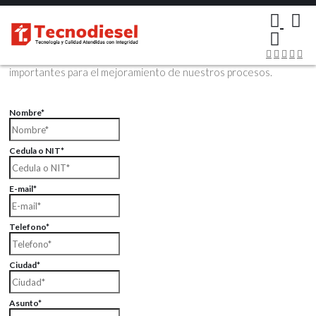
×
Contáctenos Vía Email
Envíenos sus datos con sus comentarios, sus opiniones son muy
importantes para el mejoramiento de nuestros procesos.
Nombre*
Cedula o NIT*
E-mail*
Telefono*
Ciudad*
Asunto*