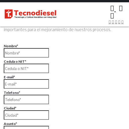
×
Contáctenos Vía Email
Envíenos sus datos con sus comentarios, sus opiniones son muy
importantes para el mejoramiento de nuestros procesos.
Nombre*
Cedula o NIT*
E-mail*
Telefono*
Ciudad*
Asunto*