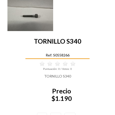
TORNILLO S340
Ref: S0558266
Puntuación:
0
/ Votos:
0
TORNILLO S340
Precio
$1.190