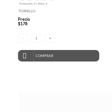
Puntuación:
0
/ Votos:
0
TORNILLO
Precio
$178
-
1
+
COMPRAR