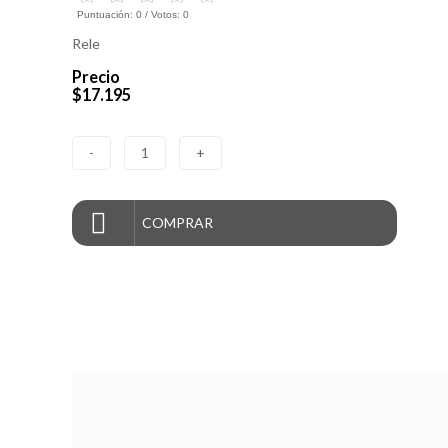
Puntuación:
0
/ Votos:
0
Rele
Precio
$17.195
-
1
+
COMPRAR