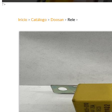
?>
Inicio
Catálogo
Doosan
Rele
>
>
>
>