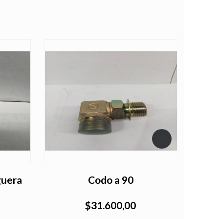
guera
Codo a 90
$31.600,00