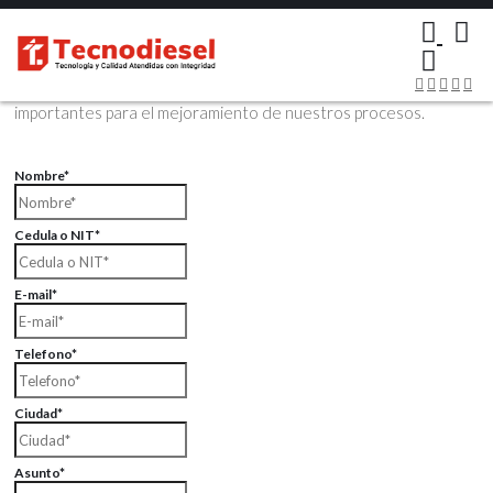
×
Contáctenos Vía Email
Envíenos sus datos con sus comentarios, sus opiniones son muy
importantes para el mejoramiento de nuestros procesos.
Nombre*
Cedula o NIT*
E-mail*
Telefono*
Ciudad*
Asunto*