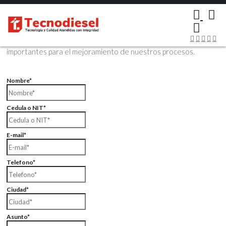
×
Contáctenos Vía Email
Envíenos sus datos con sus comentarios, sus opiniones son muy
importantes para el mejoramiento de nuestros procesos.
Nombre*
Cedula o NIT*
E-mail*
Telefono*
Ciudad*
Asunto*