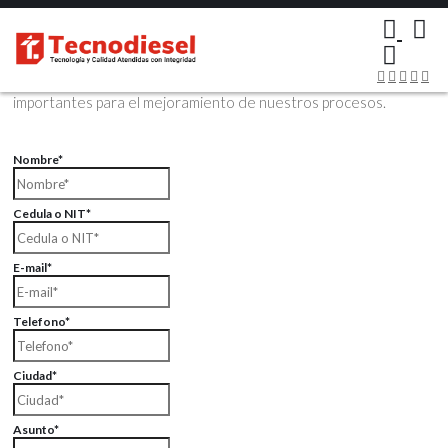
×
Contáctenos Vía Email
Envíenos sus datos con sus comentarios, sus opiniones son muy
importantes para el mejoramiento de nuestros procesos.
Nombre*
Cedula o NIT*
E-mail*
Telefono*
Ciudad*
Asunto*