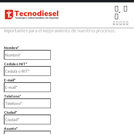
×
Contáctenos Vía Email
Envíenos sus datos con sus comentarios, sus opiniones son muy
importantes para el mejoramiento de nuestros procesos.
Nombre*
Cedula o NIT*
E-mail*
Telefono*
Ciudad*
Asunto*