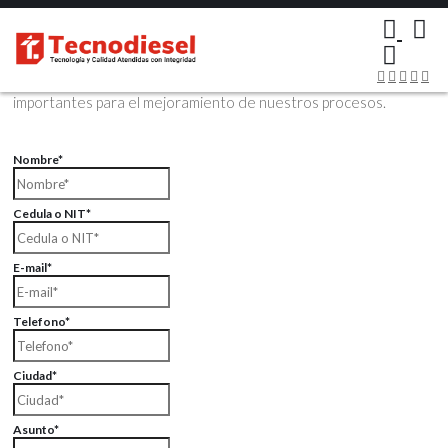
×
Contáctenos Vía Email
Envíenos sus datos con sus comentarios, sus opiniones son muy
importantes para el mejoramiento de nuestros procesos.
Nombre*
Cedula o NIT*
E-mail*
Telefono*
Ciudad*
Asunto*