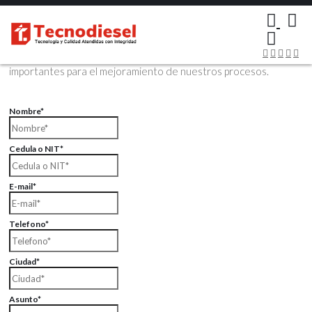
×
Contáctenos Vía Email
Envíenos sus datos con sus comentarios, sus opiniones son muy
importantes para el mejoramiento de nuestros procesos.
Nombre*
Cedula o NIT*
E-mail*
Telefono*
Ciudad*
Asunto*