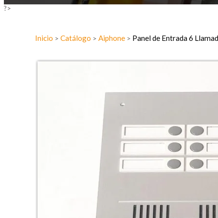
?>
Inicio
Catálogo
Aiphone
Panel de Entrada 6 Llama
>
>
>