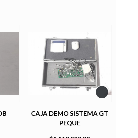
 DB
CAJA DEMO SISTEMA GT
Prote
PEQUE