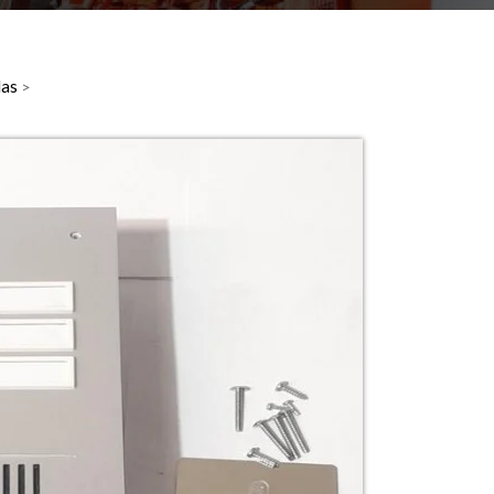
das
>