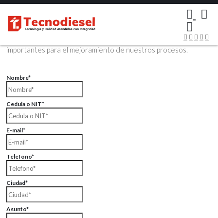
×
Contáctenos Vía Email
Envíenos sus datos con sus comentarios, sus opiniones son muy
importantes para el mejoramiento de nuestros procesos.
Nombre*
Cedula o NIT*
E-mail*
Telefono*
Ciudad*
Asunto*