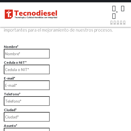
×
Contáctenos Vía Email
Envíenos sus datos con sus comentarios, sus opiniones son muy
importantes para el mejoramiento de nuestros procesos.
Nombre*
Cedula o NIT*
E-mail*
Telefono*
Ciudad*
Asunto*