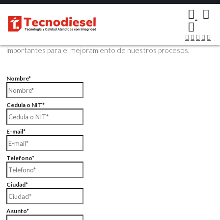
×
Contáctenos Vía Email
Envíenos sus datos con sus comentarios, sus opiniones son muy
importantes para el mejoramiento de nuestros procesos.
Nombre*
Cedula o NIT*
E-mail*
Telefono*
Ciudad*
Asunto*