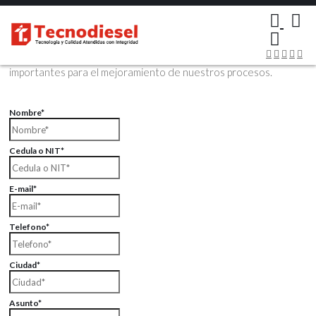
×
Contáctenos Vía Email
Envíenos sus datos con sus comentarios, sus opiniones son muy
importantes para el mejoramiento de nuestros procesos.
Nombre*
Cedula o NIT*
E-mail*
Telefono*
Ciudad*
Asunto*