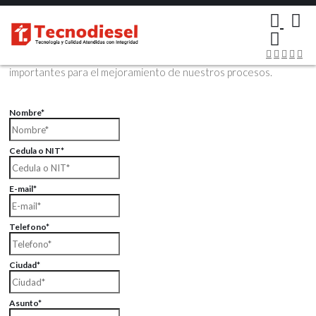
×
Contáctenos Vía Email
Envíenos sus datos con sus comentarios, sus opiniones son muy
importantes para el mejoramiento de nuestros procesos.
Nombre*
Cedula o NIT*
E-mail*
Telefono*
Ciudad*
Asunto*