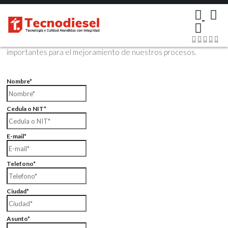
×
Contáctenos Vía Email
Envíenos sus datos con sus comentarios, sus opiniones son muy
importantes para el mejoramiento de nuestros procesos.
Nombre*
Cedula o NIT*
E-mail*
Telefono*
Ciudad*
Asunto*