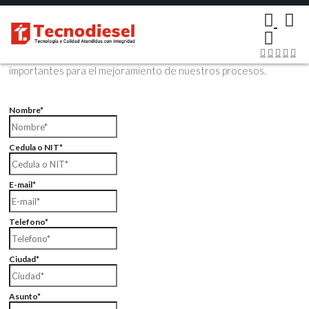
×
Contáctenos Vía Email
Envíenos sus datos con sus comentarios, sus opiniones son muy
importantes para el mejoramiento de nuestros procesos.
Nombre*
Cedula o NIT*
E-mail*
Telefono*
Ciudad*
Asunto*