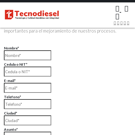
×
Contáctenos Vía Email
Envíenos sus datos con sus comentarios, sus opiniones son muy
importantes para el mejoramiento de nuestros procesos.
Nombre*
Cedula o NIT*
E-mail*
Telefono*
Ciudad*
Asunto*