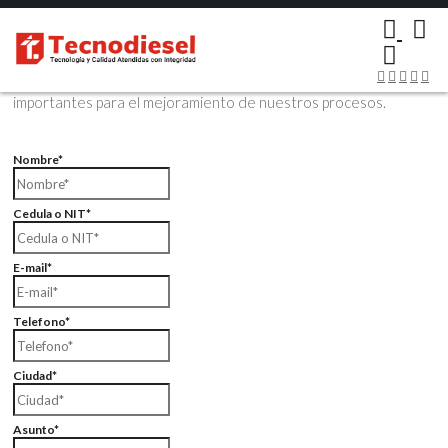
×
Contáctenos Vía Email
Envíenos sus datos con sus comentarios, sus opiniones son muy
importantes para el mejoramiento de nuestros procesos.
Nombre*
Cedula o NIT*
E-mail*
Telefono*
Ciudad*
Asunto*