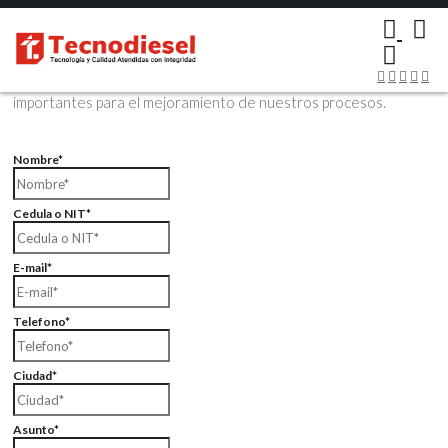
×
Contáctenos Vía Email
Envíenos sus datos con sus comentarios, sus opiniones son muy
importantes para el mejoramiento de nuestros procesos.
Nombre*
Cedula o NIT*
E-mail*
Telefono*
Ciudad*
Asunto*