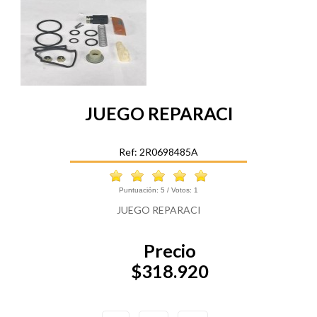
JUEGO REPARACI
Ref: 2R0698485A
Puntuación:
5
/ Votos:
1
JUEGO REPARACI
Precio
$318.920