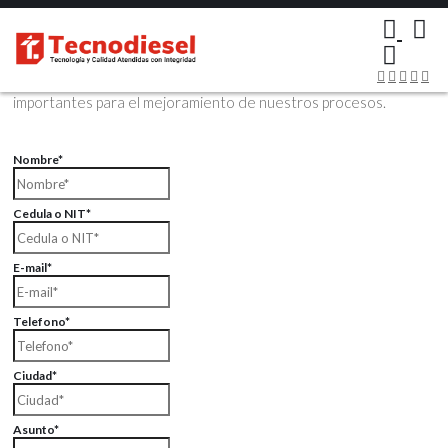
×
Contáctenos Vía Email
Envíenos sus datos con sus comentarios, sus opiniones son muy
importantes para el mejoramiento de nuestros procesos.
Nombre*
Cedula o NIT*
E-mail*
Telefono*
Ciudad*
Asunto*