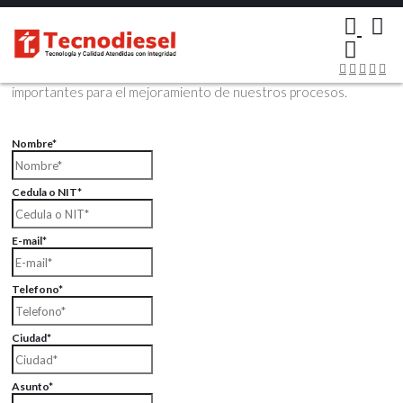
×
Contáctenos Vía Email
Envíenos sus datos con sus comentarios, sus opiniones son muy
importantes para el mejoramiento de nuestros procesos.
Nombre*
Cedula o NIT*
E-mail*
Telefono*
Ciudad*
Asunto*