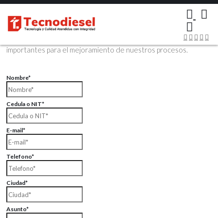
×
Contáctenos Vía Email
Envíenos sus datos con sus comentarios, sus opiniones son muy
importantes para el mejoramiento de nuestros procesos.
Nombre*
Cedula o NIT*
E-mail*
Telefono*
Ciudad*
Asunto*