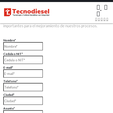
×
Contáctenos Vía Email
Envíenos sus datos con sus comentarios, sus opiniones son muy
importantes para el mejoramiento de nuestros procesos.
Nombre*
Cedula o NIT*
E-mail*
Telefono*
Ciudad*
Asunto*