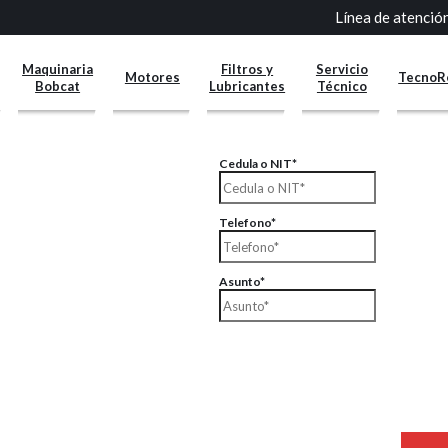
Línea de atenci
Línea de atenci
Maquinaria
Maquinaria
Filtros y
Filtros y
Servicio
Servicio
Motores
Motores
TecnoR
TecnoR
Bobcat
Bobcat
Lubricantes
Lubricantes
Técnico
Técnico
mportantes para el mejoramiento de nuestros procesos.
Cedula o NIT*
Telefono*
Asunto*