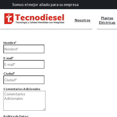
Somos el mejor aliado para su empresa
Somos el mejor aliado para su empresa
×
Contáctenos Vía Email
Plantas
Plantas
Nosotros
Nosotros
Eléctricas
Eléctricas
Envíenos sus datos con sus comentarios, sus opiniones son muy i
Nombre*
E-mail*
Ciudad*
Comentarios Adicionales
Politica de Datos: