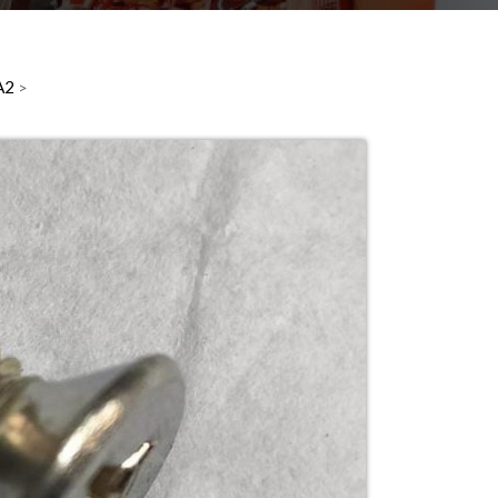
CA2
>