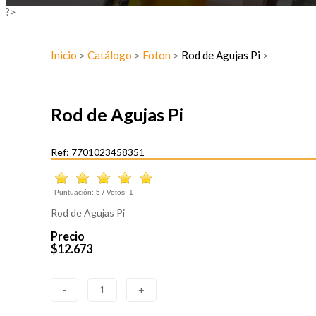
?>
Inicio
Catálogo
Foton
Rod de Agujas Pi
>
>
>
>
Rod de Agujas Pi
Ref: 7701023458351
Puntuación:
5
/ Votos:
1
Rod de Agujas Pi
Precio
$12.673
-
1
+