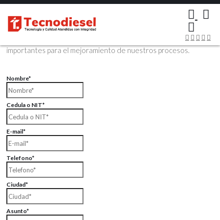
×
Contáctenos Vía Email
Envíenos sus datos con sus comentarios, sus opiniones son muy
importantes para el mejoramiento de nuestros procesos.
Nombre*
Cedula o NIT*
E-mail*
Telefono*
Ciudad*
Asunto*