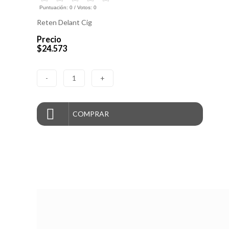
Puntuación:
0
/ Votos:
0
Reten Delant Cig
Precio
$24.573
-
1
+
COMPRAR