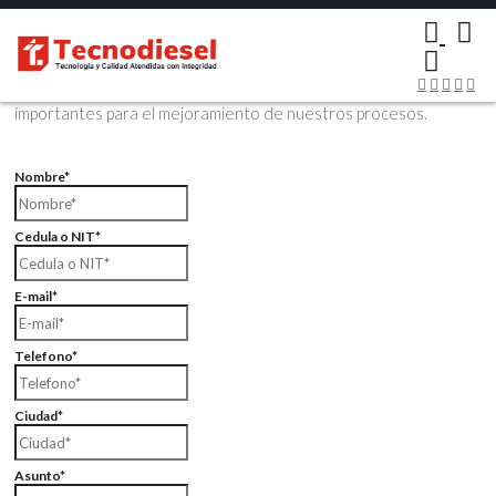
×
Contáctenos Vía Email
Envíenos sus datos con sus comentarios, sus opiniones son muy
importantes para el mejoramiento de nuestros procesos.
Nombre*
Cedula o NIT*
E-mail*
Telefono*
Ciudad*
Asunto*