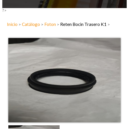
?>
Inicio
Catálogo
Foton
Reten Bocin Trasero K1
>
>
>
>