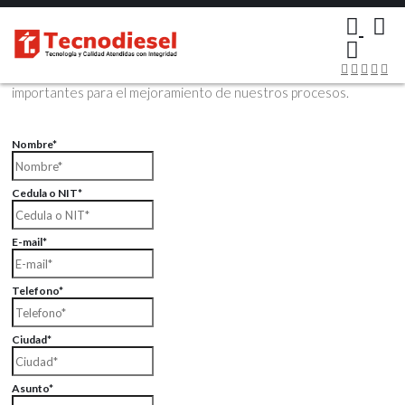
×
Contáctenos Vía Email
Envíenos sus datos con sus comentarios, sus opiniones son muy
importantes para el mejoramiento de nuestros procesos.
Nombre*
Cedula o NIT*
E-mail*
Telefono*
Ciudad*
Asunto*