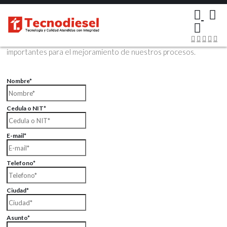
×
Contáctenos Vía Email
Envíenos sus datos con sus comentarios, sus opiniones son muy
importantes para el mejoramiento de nuestros procesos.
Nombre*
Cedula o NIT*
E-mail*
Telefono*
Ciudad*
Asunto*