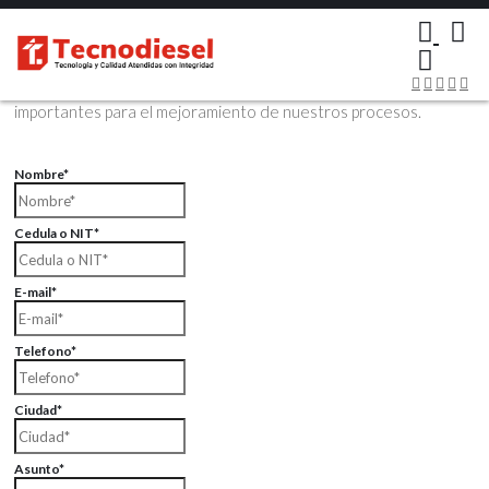
×
Contáctenos Vía Email
Envíenos sus datos con sus comentarios, sus opiniones son muy
importantes para el mejoramiento de nuestros procesos.
Nombre*
Cedula o NIT*
E-mail*
Telefono*
Ciudad*
Asunto*