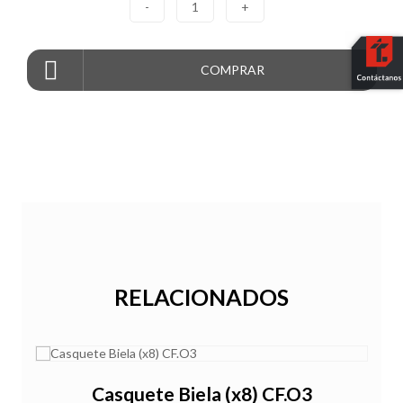
-
1
+
COMPRAR
RELACIONADOS
Casquete Biela (x8) CF.O3