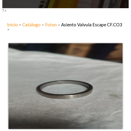
?>
Inicio
Catálogo
Foton
Asiento Valvula Escape CF.CO3
>
>
>
>