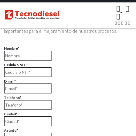
×
Contáctenos Vía Email
Envíenos sus datos con sus comentarios, sus opiniones son muy
importantes para el mejoramiento de nuestros procesos.
Nombre*
Cedula o NIT*
E-mail*
Telefono*
Ciudad*
Asunto*