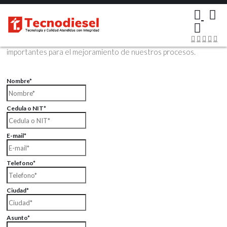
×
Contáctenos Vía Email
Envíenos sus datos con sus comentarios, sus opiniones son muy
importantes para el mejoramiento de nuestros procesos.
Nombre*
Cedula o NIT*
E-mail*
Telefono*
Ciudad*
Asunto*