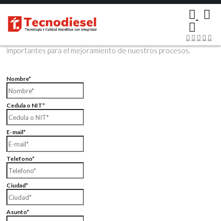
×
Contáctenos Vía Email
Envíenos sus datos con sus comentarios, sus opiniones son muy
importantes para el mejoramiento de nuestros procesos.
Nombre*
Cedula o NIT*
E-mail*
Telefono*
Ciudad*
Asunto*