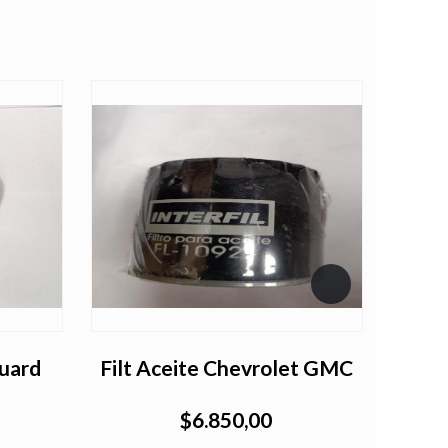
guard
Filt Aceite Chevrolet GMC
Filtr
$6.850,00