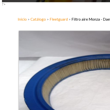
?>
Inicio
Catálogo
Fleetguard
Filtro aire Monza - D
>
>
>