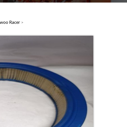
aewoo Racer
>