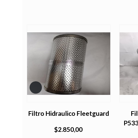
le
Filtro Hidraulico Fleetguard
Fi
P533
$2.850,00