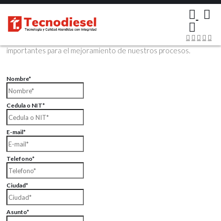
×
Contáctenos Vía Email
Envíenos sus datos con sus comentarios, sus opiniones son muy
importantes para el mejoramiento de nuestros procesos.
Nombre*
Cedula o NIT*
E-mail*
Telefono*
Ciudad*
Asunto*