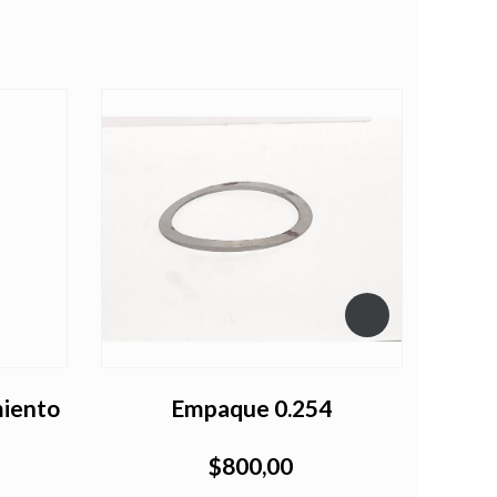
miento
Empaque 0.254
En
$800,00