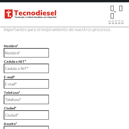
×
Contáctenos Vía Email
Envíenos sus datos con sus comentarios, sus opiniones son muy
importantes para el mejoramiento de nuestros procesos.
Nombre*
Cedula o NIT*
E-mail*
Telefono*
Ciudad*
Asunto*