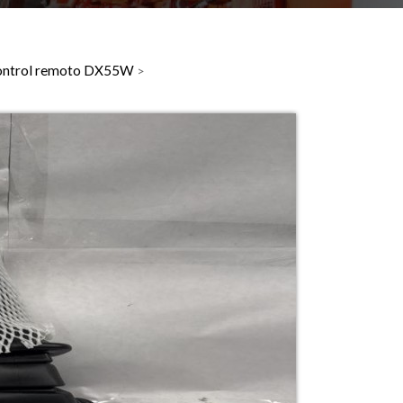
l control remoto DX55W
>