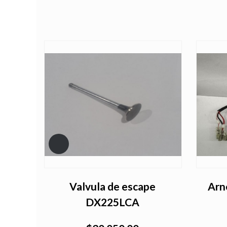
ucket
Valvula de escape
Arn
DX225LCA