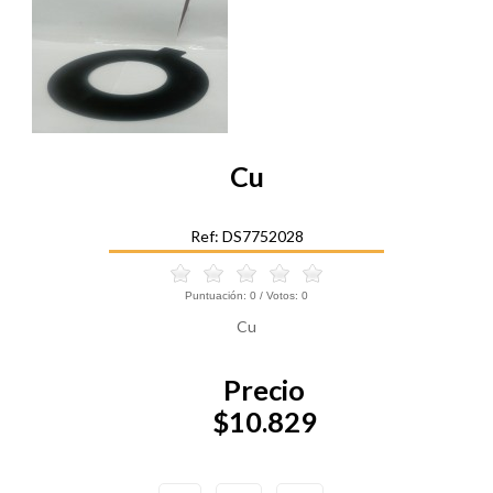
Cu
Ref: DS7752028
Puntuación:
0
/ Votos:
0
Cu
Precio
$10.829