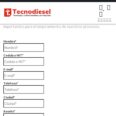
×
Contáctenos Vía Email
Envíenos sus datos con sus comentarios, sus opiniones son muy
importantes para el mejoramiento de nuestros procesos.
Nombre*
Cedula o NIT*
E-mail*
Telefono*
Ciudad*
Asunto*