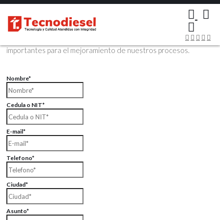
×
Contáctenos Vía Email
Envíenos sus datos con sus comentarios, sus opiniones son muy
importantes para el mejoramiento de nuestros procesos.
Nombre*
Cedula o NIT*
E-mail*
Telefono*
Ciudad*
Asunto*