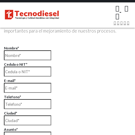
×
Contáctenos Vía Email
Envíenos sus datos con sus comentarios, sus opiniones son muy
importantes para el mejoramiento de nuestros procesos.
Nombre*
Cedula o NIT*
E-mail*
Telefono*
Ciudad*
Asunto*