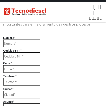
×
Contáctenos Vía Email
Envíenos sus datos con sus comentarios, sus opiniones son muy
importantes para el mejoramiento de nuestros procesos.
Nombre*
Cedula o NIT*
E-mail*
Telefono*
Ciudad*
Asunto*