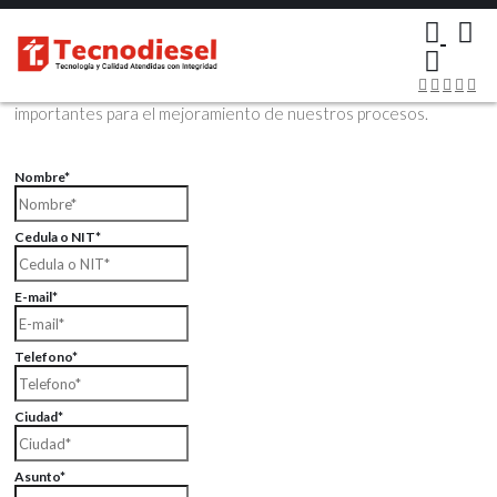
×
Contáctenos Vía Email
Envíenos sus datos con sus comentarios, sus opiniones son muy
importantes para el mejoramiento de nuestros procesos.
Nombre*
Cedula o NIT*
E-mail*
Telefono*
Ciudad*
Asunto*