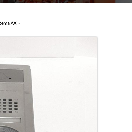
istema AX
>