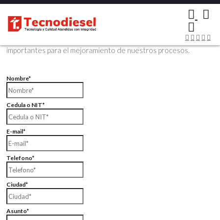
×
Contáctenos Vía Email
Envíenos sus datos con sus comentarios, sus opiniones son muy
importantes para el mejoramiento de nuestros procesos.
Nombre*
Cedula o NIT*
E-mail*
Telefono*
Ciudad*
Asunto*